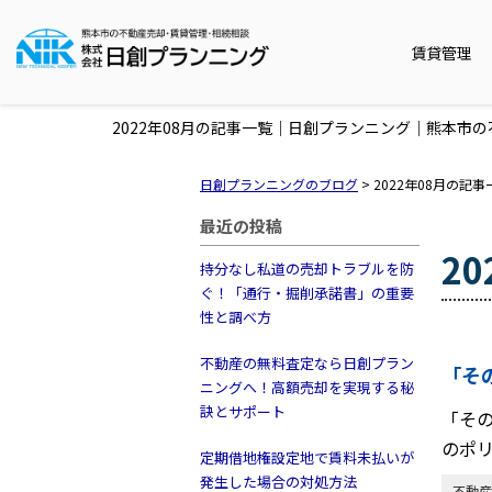
賃貸管理
2022年08月の記事一覧｜日創プランニング｜熊本
日創プランニングのブログ
>
2022年08月の記事
最近の投稿
2
持分なし私道の売却トラブルを防
ぐ！「通行・掘削承諾書」の重要
性と調べ方
不動産の無料査定なら日創プラン
「そ
ニングへ！高額売却を実現する秘
訣とサポート
「そ
のポ
定期借地権設定地で賃料未払いが
発生した場合の対処方法
不動産