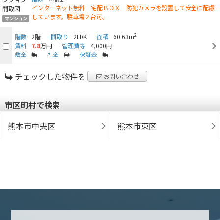
インターネット無料 宅配ＢＯＸ 防犯カメラを設置して安全に配慮
しています。駐車場２台可。
マンション
2
階数
2階
間取り
2LDK
面積
60.63m
賃料
7.8
万円
管理費等
4,000円
敷金
無
礼金
無
保証金
無
チェックした物件を
お問い合わせ
市区町村で検索
熊本市中央区
熊本市東区