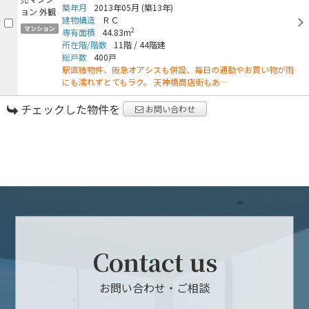
築年月
2013年05月
(築13年)
建物構造
ＲＣ
マンション
2
専有面積
44.83m
所在階/階数
11階
/
44階建
総戸数
400戸
駅直結物件、阪急オアシスも併設、毎日の通勤やお買い物が雨
にも濡れずとてもラク。 天神橋商店街もあ…
チェックした物件を
お問い合わせ
Contact us
お問い合わせ・ご相談