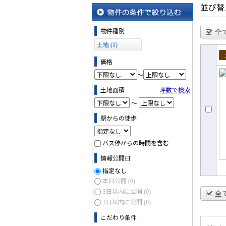
地図から探す
並び替
物件の条件で絞り込む
物件種別
全
土地 (1)
価格
売
～
土地面積
坪数で検索
～
駅からの徒歩
バス停からの時間を含む
情報公開日
指定なし
本日公開
(0)
3日以内に公開
(0)
全
7日以内に公開
(0)
こだわり条件