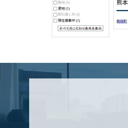
熊本
角地
(0)
更地
(1)
即引渡し可
(0)
現在募集中
(1)
梶尾町
すべてのこだわり条件を見る