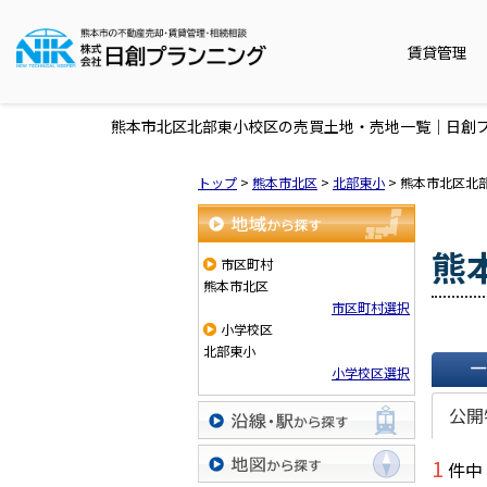
賃貸管理
熊本市北区北部東小校区の売買土地・売地一覧｜日創
トップ
>
熊本市北区
>
北部東小
>
熊本市北区北
熊
地域から探す
市区町村
熊本市北区
市区町村選択
小学校区
北部東小
小学校区選択
一覧で
公開
沿線・駅から探す
1
件中