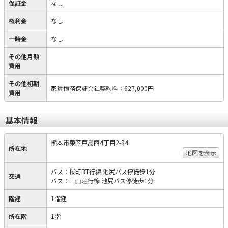
保証金
なし
権利金
なし
一時金
なし
その他月額
費用
その他初期
家賃債務保証会社契約料
：
627,000円
費用
基本情報
熊本市東区戸島西4丁目2-84
所在地
地図を表示
バス：桜町BT行線 池尻バス停徒歩1分
交通
バス：三山荘行線 池尻バス停徒歩1分
階建
1階建
所在階
1階