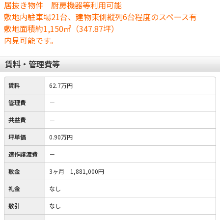
居抜き物件 厨房機器等利用可能
敷地内駐車場21台、建物東側縦列6台程度のスペース有
敷地面積約1,150㎡（347.87坪）
内見可能です。
賃料・管理費等
賃料
62.7万円
管理費
－
共益費
－
坪単価
0.90万円
造作譲渡費
－
敷金
3ヶ月 1,881,000円
礼金
なし
敷引
なし