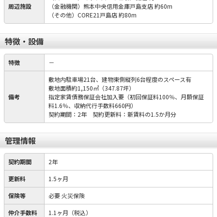
周辺施設
（金融機関）熊本中央信用金庫戸島支店 約60m
（その他）CORE21戸島店 約80m
特徴・設備
特徴
－
敷地内駐車場21台、建物東側縦列6台程度のスペース有
敷地面積約1,150㎡（347.87坪）
備考
指定家賃債務保証会社加入要（初回保証料100％、月額保証
料1.6％、収納代行手数料660円）
契約期間：2年 契約更新料：新賃料の1.5か月分
管理情報
契約期間
2年
更新料
1.5ヶ月
保険等
必要
火災保険
仲介手数料
1.1ヶ月（税込）