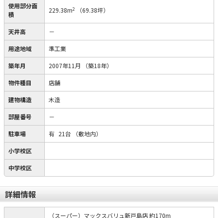
使用部分面
2
229.38m
（69.38坪）
積
天井高
－
用途地域
準工業
築年月
2007年11月
（築18年）
物件種目
店舗
建物構造
木造
部屋番号
－
駐車場
有
21台
（敷地内）
小学校区
中学校区
詳細情報
（スーパー）マックスバリュ新戸島店 約170m